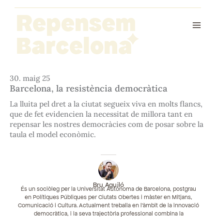
Vés
Repensem
al
contingut
Barcelona
30. maig 25
Barcelona, la resistència democràtica
La lluita pel dret a la ciutat segueix viva en molts flancs,
que de fet evidencien la necessitat de millora tant en
repensar les nostres democràcies com de posar sobre la
taula el model econòmic.
Bru Aguiló
És un sociòleg per la Universitat Autònoma de Barcelona, postgrau
en Polítiques Públiques per Ciutats Obertes i màster en Mitjans,
Comunicació i Cultura. Actualment treballa en l’àmbit de la innovació
democràtica, i la seva trajectòria professional combina la