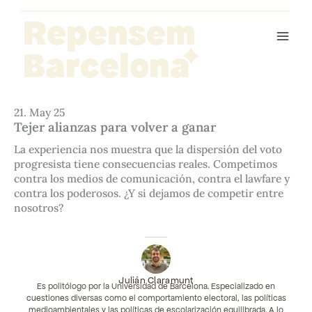
Ir
Repensem
al
contenido
Barcelona
21. May 25
Tejer alianzas para volver a ganar
La experiencia nos muestra que la dispersión del voto
progresista tiene consecuencias reales. Competimos
contra los medios de comunicación, contra el lawfare y
contra los poderosos. ¿Y si dejamos de competir entre
nosotros?
Julián Claramunt
Es politólogo por la Universidad de Barcelona. Especializado en
cuestiones diversas como el comportamiento electoral, las políticas
medioambientales y las políticas de escolarización equilibrada. A lo