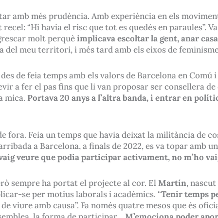
star amb més prudència. Amb experiència en els moviments 
el: “Hi havia el risc que tot es quedés en paraules”. Va s
grescar molt perquè
implicava escoltar la gent, anar casa
a del meu territori, i més tard amb els eixos de feminisme
a des de feia temps amb els valors de Barcelona en Comú i
ir a fer el pas fins que li van proposar ser consellera de 
a mica.
Portava 20 anys a l’altra banda, i entrar en políti
e fora. Feia un temps que havia deixat la militància de cos
st arribada a Barcelona, a finals de 2022, es va topar amb 
aig veure que podia participar activament, no m’ho va
erò sempre ha portat el projecte al cor. El
Martín
, nascut
licar-se per motius laborals i acadèmics. “
Tenir temps pe
a de viure amb causa”. Fa només quatre mesos que és ofic
assemblea, la forma de participar…
M’emociona poder aporta