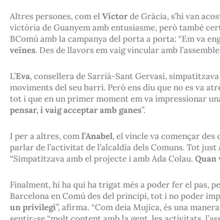
Altres persones, com el
Víctor
de Gràcia, s’hi van aco
victòria de Guanyem amb entusiasme, però també cert rec
BComú amb la campanya del porta a porta: “Em va en
veïnes
. Des de llavors em vaig vincular amb l’assemble
L’
Eva
, consellera de Sarrià-Sant Gervasi, simpatitzav
moviments del seu barri. Però ens diu que no es va atrev
tot i que en un primer moment em va impressionar un
pensar, i vaig acceptar amb ganes
”.
I per a altres, com
l’Anabel
, el vincle va començar des d
parlar de l’activitat de l’alcaldia dels Comuns. Tot ju
“Simpatitzava amb el projecte i amb Ada Colau.
Quan v
Finalment, hi ha qui ha trigat més a poder fer el pas, p
Barcelona en Comú des del principi, tot i no poder imp
un privilegi
”, afirma. “Com deia Mujica, és una maner
sentir-se “molt content amb la gent, les activitats, l’