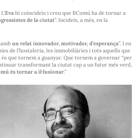
 L’
Eva
hi coincideix i creu que BComú ha de tornar a
ressistes de la ciutat
”. Incideix, a més, en la
s amb
un relat innovador, motivador, d’esperança
”. I en
s de l’hostaleria, les immobiliàries i tots aquells que
omú és que tornem a guanyar. Que tornem a governar “per
ontinuar transformant la ciutat cap a un futur més verd,
mú és tornar a il·lusionar
.”