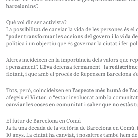
barcelonins
”.
Què vol dir ser activista?
La possibilitat de canviar la vida de les persones és e
“
poder transformar les accions del govern i la vida d
política i un objectiu que és governar la ciutat i fer po
Altres incideixen en la importància dels valors que r
i pensament”. L’
Eva
defensa fermament “
la redistribuc
flotant, i que amb el procés de Repensem Barcelona s’e
Tots, però, coincideixen en
l’aspecte més humà de l’a
afegeix el
Víctor
, o “estar involucrat amb la comunitat
canviar les coses en comunitat i saber que no estàs t
El futur de Barcelona en Comú
Ja fa una dècada de la victòria de Barcelona en Comú, i 
10 anys. La ciutat ha canviat, i nosaltres també hem de