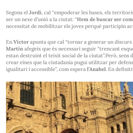
Segons el
Jordi
, cal “empoderar les bases, els territori
ser un nexe d’unió a la ciutat: “
Hem de buscar ser com u
necessitat de mobilitzar els joves perquè participin a
En
Víctor
apunta que cal “tornar a generar un discurs
Martín
afegeix que és necessari seguir “trencant esque
estan destruint el teixit social de la ciutat”.Però, s
crear eines que la ciutadania pugui utilitzar per defen
igualitari i accessible”, com espera
l’Anabel
. En definit