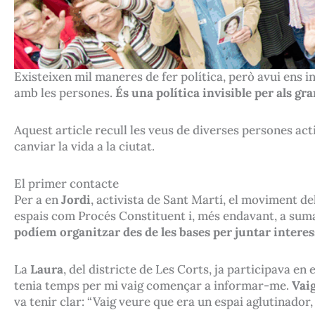
Existeixen mil maneres de fer política, però avui ens in
amb les persones.
És una política invisible per als gr
Aquest article recull les veus de diverses persones ac
canviar la vida a la ciutat.
El primer contacte
Per a en
Jordi
, activista de Sant Martí, el moviment del
espais com Procés Constituent i, més endavant, a sum
podíem organitzar des de les bases per juntar intere
La
Laura
, del districte de Les Corts, ja participava e
tenia temps per mi vaig començar a informar-me.
Vaig
va tenir clar: “Vaig veure que era un espai aglutinado