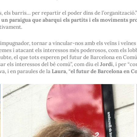
s, els barris… per repartir el poder dins de l’organització.”
n paraigua que abarqui els partits i els moviments prog
ctivament.
 impugnador, tornar a vincular-nos amb els veïns i veïne
mes i atacant els interessos més poderosos, com els lobbie
ens dubte, el que tots esperen pel futur de Barcelona en C
sar els interessos del bé comú”, com diu el
Jordi
, i per “c
iva, i en paraules de la
Laura
, “
el futur de Barcelona en Co