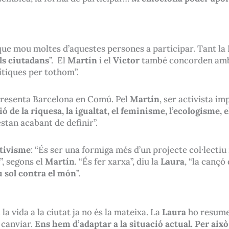
l que mou moltes d’aquestes persones a participar. Tant la
els ciutadans
”. El
Martín
i el
Víctor
també concorden amb 
lítiques per tothom”.
epresenta Barcelona en Comú. Pel
Martín
, ser activista i
ió de la riquesa, la igualtat, el feminisme, l’ecologisme, 
stan acabant de definir”.
ctivisme
: “És ser una formiga més d’un projecte col·lectiu 
”, segons el
Martín
. “És fer xarxa”, diu la
Laura
, “la cançó
u sol contra el món
”.
la vida a la ciutat ja no és la mateixa. La
Laura
ho resume
 canviar.
Ens hem d’adaptar a la situació actual. Per aix