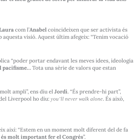
Laura
com l’
Anabel
coincideixen que ser activista és
aquesta visió. Aquest últim afegeix: “Tenim vocació
mplica “poder portar endavant les meves idees, ideologia
el pacifisme…
Tota una sèrie de valors que estan
molt ampli”, ens diu el
Jordi
. “És prendre-hi part”,
 del Liverpool ho diu:
you’ll never walk alone
. És això,
ix així: “Estem en un moment molt diferent del de fa
ò és molt important fer el Congrés
”.