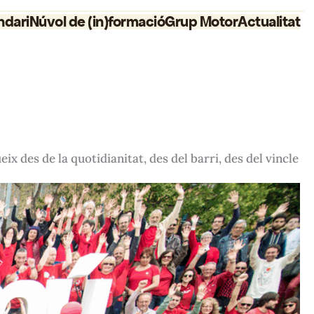
ndari
Núvol de (in)formació
Grup Motor
Actualitat
ix des de la quotidianitat, des del barri, des del vincle