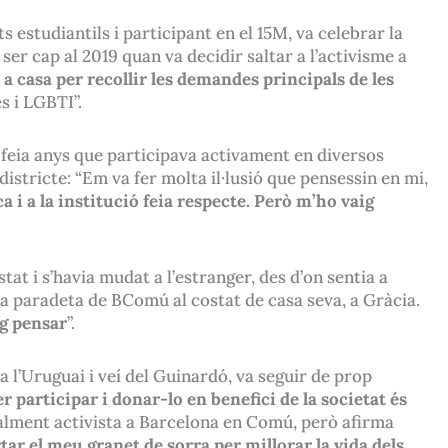
estudiantils i participant en el 15M, va celebrar la
er cap al 2019 quan va decidir saltar a l’activisme a
 a casa per recollir les demandes principals de les
s i LGBTI”.
 feia anys que participava activament en diversos
districte: “Em va fer molta il·lusió que pensessin en mi,
ca i a la institució feia respecte. Però m’ho vaig
tat i s’havia mudat a l’estranger, des d’on sentia a
una paradeta de BComú al costat de casa seva, a Gràcia.
ig pensar
”.
 a l’Uruguai i veí del Guinardó, va seguir de prop
r participar i donar-lo en benefici de la societat és
ialment activista a Barcelona en Comú, però afirma
r el meu granet de sorra per millorar la vida dels