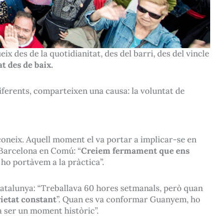
ix des de la quotidianitat, des del barri, des del vincle
t des de baix.
diferents, comparteixen una causa: la voluntat de
reconeix. Aquell moment el va portar a implicar-se en
 Barcelona en Comú: “
Creiem fermament que ens
 ho portàvem a la pràctica”.
r Catalunya: “Treballava 60 hores setmanals, però quan
rietat constant
”. Quan es va conformar Guanyem, ho
a ser un moment històric”.