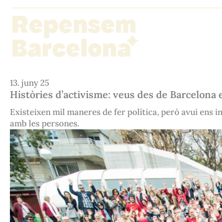
Vés
Repensem
al
contingut
Barcelona
13. juny 25
Històries d’activisme: veus des de Barcelona
Existeixen mil maneres de fer política, però avui ens in
amb les persones.