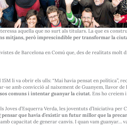
teressa aquella que no surt als titulars. La que es construe
ans mitjans, però imprescindible per transformar la ciuta
tivistes de Barcelona en Comú que, des de realitats molt 
 15M li va obrir els ulls: “Mai havia pensat en política”, 
ar-se amb convicció al naixement de Guanyem, llavor de
ssos comuns i intentar guanyar la ciutat
. Ens ho creiem i
n els Joves d’Esquerra Verda, les joventuts d’Iniciativa pe
 pensar que havia d’existir un futur millor que la preca
r, amb capacitat de generar canvis. I quan vam guanyar… v